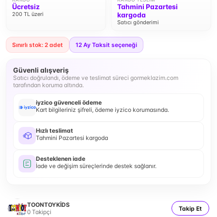
Ücretsiz
Tahmini Pazartesi
200 TL üzeri
kargoda
Satıcı gönderimi
Sınırlı stok: 2 adet
12
Ay Taksit seçeneği
Güvenli alışveriş
Satıcı doğrulandı, ödeme ve teslimat süreci gormeklazim.com
tarafından koruma altında.
iyzico güvenceli ödeme
Kart bilgileriniz şifreli, ödeme iyzico korumasında.
Hızlı teslimat
Tahmini Pazartesi kargoda
Desteklenen iade
İade ve değişim süreçlerinde destek sağlanır.
TOONTOYKİDS
Takip Et
0
Takipçi