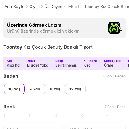
Ana Sayfa
Giyim
Üst Giyim
T-Shirt
Toontoy Kız Çocuk Beaut
Üzerinde Görmek
Lazım
Ürünü üzerinde görmek için tıklayın
Toontoy
Kız Çocuk Beauty Baskılı Tişört
Kol Tipi
Yaka Tipi
Kalıp
Kol Boyu
Kumaş Tipi
Kısa Kol
Bisiklet Yaka
Belirtilmemiş
Kısa
Örme
Beden
4
Farklı
Beden
10 Yaş
6 Yaş
8 Yaş
12 Yaş
Renk
4
Farklı
Renk
KARGO
KARGO TESLIM