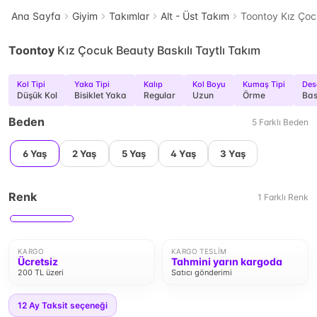
Ana Sayfa
Giyim
Takımlar
Alt - Üst Takım
Toontoy Kız Çoc
Toontoy
Kız Çocuk Beauty Baskılı Taytlı Takım
Kol Tipi
Yaka Tipi
Kalıp
Kol Boyu
Kumaş Tipi
Des
Düşük Kol
Bisiklet Yaka
Regular
Uzun
Örme
Bas
Beden
5
Farklı
Beden
6 Yaş
2 Yaş
5 Yaş
4 Yaş
3 Yaş
Renk
1
Farklı
Renk
KARGO
KARGO TESLIM
Ücretsiz
Tahmini yarın kargoda
200 TL üzeri
Satıcı gönderimi
12
Ay Taksit seçeneği