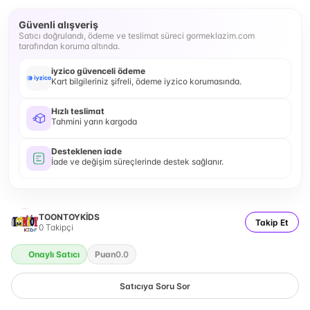
Güvenli alışveriş
Satıcı doğrulandı, ödeme ve teslimat süreci gormeklazim.com
tarafından koruma altında.
iyzico güvenceli ödeme
Kart bilgileriniz şifreli, ödeme iyzico korumasında.
Hızlı teslimat
Tahmini yarın kargoda
Desteklenen iade
İade ve değişim süreçlerinde destek sağlanır.
TOONTOYKİDS
Takip Et
0
Takipçi
Onaylı Satıcı
Puan
0.0
Satıcıya Soru Sor