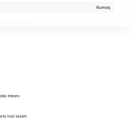
Kumaş
iade imkanı
arla hızlı teslim