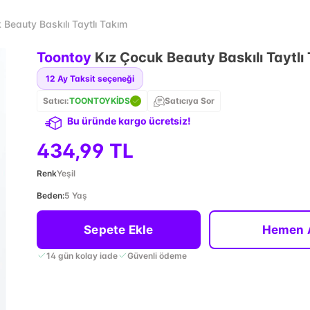
 Beauty Baskılı Taytlı Takım
Toontoy
Kız Çocuk Beauty Baskılı Taytlı
12
Ay Taksit seçeneği
Satıcı:
TOONTOYKİDS
Satıcıya Sor
Bu üründe kargo ücretsiz!
434,99 TL
Renk
Yeşil
Beden
:
5 Yaş
Sepete Ekle
Hemen 
14 gün kolay iade
Güvenli ödeme