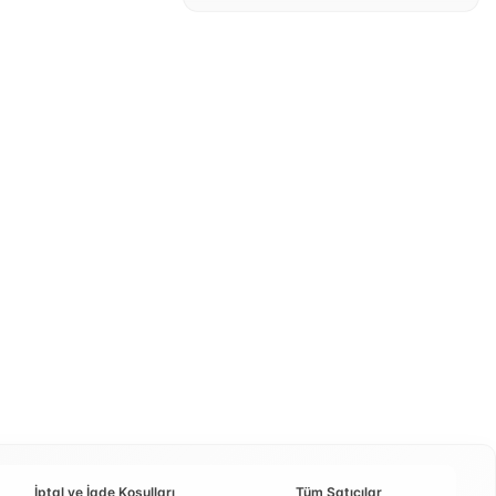
İptal ve İade Koşulları
Tüm Satıcılar