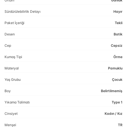
Ortam
Günlük
Sürdürülebilirlik Detayı
Hayır
Paket İçeriği
Tekli
Desen
Batik
Cep
Cepsiz
Kumaş Tipi
Örme
Materyal
Pamuklu
Yaş Grubu
Çocuk
Boy
Belirtilmemiş
Yıkama Talimatı
Type 1
Cinsiyet
Kadın / Kız
Menşei
TR