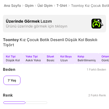
Ana Sayfa
Giyim
Üst Giyim
T-Shirt
Toontoy Kız Çocuk Batik
Üzerinde Görmek
Lazım
Ürünü üzerinde görmek için tıklayın
Toontoy
Kız Çocuk Batik Desenli Düşük Kol Baskılı
Tişört
Kol Tipi
Yaka Tipi
Siluet
Kol Boyu
Kalıp
Orta
Düşük Kol
Askılı Yaka
Basic
Uzun
Belirtilmemiş
Günl
Beden
1
Farklı
Beden
7 Yaş
Renk
2
Farklı
Renk