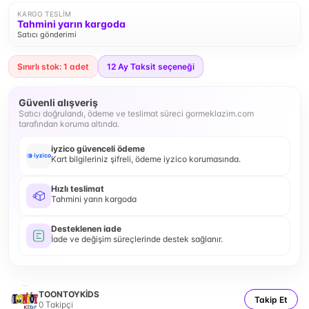
KARGO TESLIM
Tahmini yarın kargoda
Satıcı gönderimi
Sınırlı stok: 1 adet
12
Ay Taksit seçeneği
Güvenli alışveriş
Satıcı doğrulandı, ödeme ve teslimat süreci gormeklazim.com
tarafından koruma altında.
iyzico güvenceli ödeme
Kart bilgileriniz şifreli, ödeme iyzico korumasında.
Hızlı teslimat
Tahmini yarın kargoda
Desteklenen iade
İade ve değişim süreçlerinde destek sağlanır.
TOONTOYKİDS
Takip Et
0
Takipçi