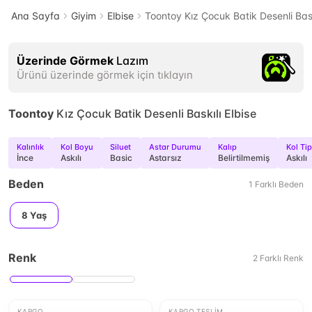
Ana Sayfa
Giyim
Elbise
Toontoy Kız Çocuk Batik Desenli Bask
Üzerinde Görmek
Lazım
Ürünü üzerinde görmek için tıklayın
Toontoy
Kız Çocuk Batik Desenli Baskılı Elbise
Kalınlık
Kol Boyu
Siluet
Astar Durumu
Kalıp
Kol Tip
İnce
Askılı
Basic
Astarsız
Belirtilmemiş
Askılı
Beden
1
Farklı
Beden
8 Yaş
Renk
2
Farklı
Renk
KARGO
KARGO TESLIM