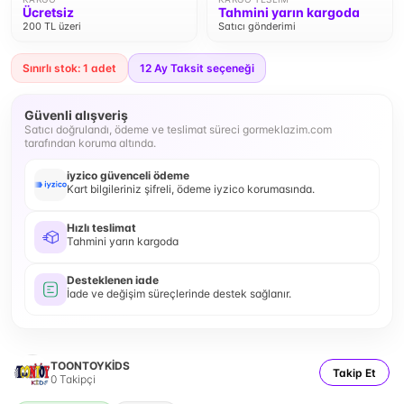
Ücretsiz
Tahmini yarın kargoda
200 TL üzeri
Satıcı gönderimi
Sınırlı stok: 1 adet
12
Ay Taksit seçeneği
Güvenli alışveriş
Satıcı doğrulandı, ödeme ve teslimat süreci gormeklazim.com
tarafından koruma altında.
iyzico güvenceli ödeme
Kart bilgileriniz şifreli, ödeme iyzico korumasında.
Hızlı teslimat
Tahmini yarın kargoda
Desteklenen iade
İade ve değişim süreçlerinde destek sağlanır.
TOONTOYKİDS
Takip Et
0
Takipçi