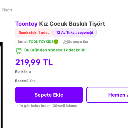
 Tişört
Toontoy
Kız Çocuk Baskılı Tişört
Sınırlı stok: 1 adet
12
Ay Taksit seçeneği
Satıcı:
TOONTOYKİDS
Satıcıya Sor
Bu üründen sadece 1 adet kaldı!
219,99 TL
Renk
Ekru
Beden
:
7 Yaş
Sepete Ekle
Hemen 
14 gün kolay iade
Güvenli ödeme