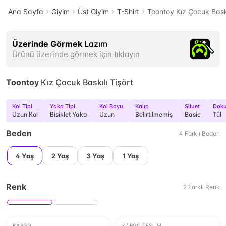
Ana Sayfa
Giyim
Üst Giyim
T-Shirt
Toontoy Kız Çocuk Baskı
Üzerinde Görmek
Lazım
Ürünü üzerinde görmek için tıklayın
Toontoy
Kız Çocuk Baskılı Tişört
Kol Tipi
Yaka Tipi
Kol Boyu
Kalıp
Siluet
Doku
Uzun Kol
Bisiklet Yaka
Uzun
Belirtilmemiş
Basic
Tül
Beden
4
Farklı
Beden
4 Yaş
2 Yaş
3 Yaş
1 Yaş
Renk
2
Farklı
Renk
KARGO
KARGO TESLIM