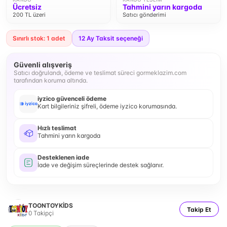
Ücretsiz
Tahmini yarın kargoda
200 TL üzeri
Satıcı gönderimi
Sınırlı stok: 1 adet
12
Ay Taksit seçeneği
Güvenli alışveriş
Satıcı doğrulandı, ödeme ve teslimat süreci gormeklazim.com
tarafından koruma altında.
iyzico güvenceli ödeme
Kart bilgileriniz şifreli, ödeme iyzico korumasında.
Hızlı teslimat
Tahmini yarın kargoda
Desteklenen iade
İade ve değişim süreçlerinde destek sağlanır.
TOONTOYKİDS
Takip Et
0
Takipçi