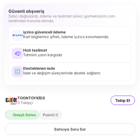
Güvenli alışveriş
Satıcı doğrulandı, ödeme ve teslimat süreci gormeklazim.com
tarafından koruma altında.
iyzico güvenceli ödeme
Kart bilgileriniz şifreli, ödeme iyzico korumasında.
Hızlı teslimat
Tahmini yarın kargoda
Desteklenen iade
İade ve değişim süreçlerinde destek sağlanır.
TOONTOYKİDS
Takip Et
0
Takipçi
Onaylı Satıcı
Puan
0.0
Satıcıya Soru Sor