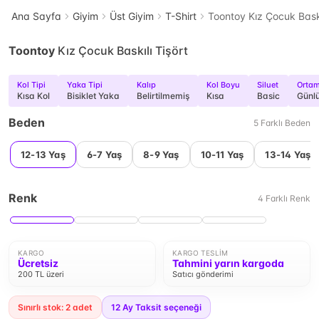
Ana Sayfa
Giyim
Üst Giyim
T-Shirt
Toontoy Kız Çocuk Baskı
Toontoy
Kız Çocuk Baskılı Tişört
Kol Tipi
Yaka Tipi
Kalıp
Kol Boyu
Siluet
Orta
Kısa Kol
Bisiklet Yaka
Belirtilmemiş
Kısa
Basic
Günl
Beden
5
Farklı
Beden
12-13 Yaş
6-7 Yaş
8-9 Yaş
10-11 Yaş
13-14 Yaş
Renk
4
Farklı
Renk
KARGO
KARGO TESLIM
Ücretsiz
Tahmini yarın kargoda
200 TL üzeri
Satıcı gönderimi
Sınırlı stok: 2 adet
12
Ay Taksit seçeneği