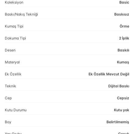
Koleksiyon
Basic
Baskı/Nakış Tekniği
Baskısız
Kumaş Tipi
Örme
Dokuma Tipi
2 İplik
Desen
Baskılı
Materyal
Kumaş
Ek Özellik
Ek Özellik Mevcut Değil
Teknik
Dijital Baskı
Cep
Cepsiz
Kutu Durumu
Kutu yok
Boy
Belirtilmemiş
Yaş Grubu
Çocuk