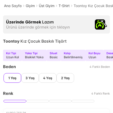
Ana Sayfa
Giyim
Üst Giyim
T-Shirt
Toontoy Kız Çocuk Baskı
Üzerinde Görmek
Lazım
Ürünü üzerinde görmek için tıklayın
Toontoy
Kız Çocuk Baskılı Tişört
Kol Tipi
Yaka Tipi
Siluet
Kalıp
Kol Boyu
Des
Uzun Kol
Bisiklet Yaka
Basic
Belirtilmemiş
Uzun
Bask
Beden
4
Farklı
Beden
1 Yaş
3 Yaş
4 Yaş
2 Yaş
Renk
4
Farklı
Renk
KARGO TESLIM