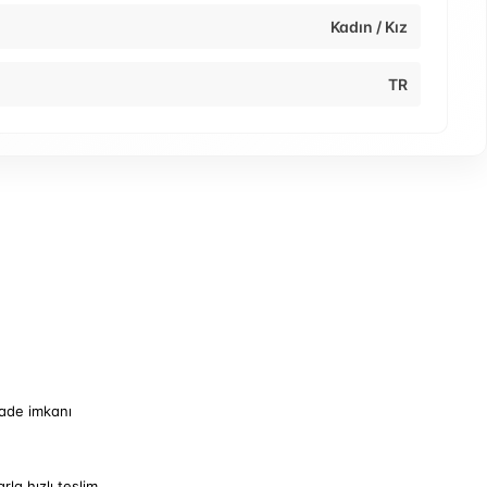
Kadın / Kız
TR
iade imkanı
arla hızlı teslim