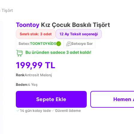
 Tişört
Toontoy
Kız Çocuk Baskılı Tişört
Sınırlı stok: 3 adet
12
Ay Taksit seçeneği
Satıcı:
TOONTOYKİDS
Satıcıya Sor
Bu üründen sadece 3 adet kaldı!
199,99 TL
Renk
Antrasit Melanj
Beden
:
4 Yaş
Sepete Ekle
Hemen 
14 gün kolay iade
Güvenli ödeme