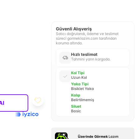
Güvenli Alışveriş
Satıcı doğrulandı, ödeme ve teslimat
süreci gormeklazim.com tarafından
koruma altında.
Hızlı teslimat
Tahmini yarın kargoda.
Kol Tipi
Uzun Kol
Yaka Tipi
Bisiklet Yaka
Kalıp
Belirtilmemiş
Al
Siluet
Basic
Üzerinde Görmek
Lazım