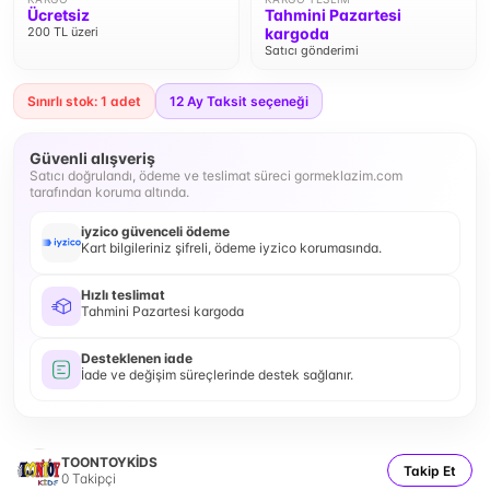
Ücretsiz
Tahmini Pazartesi
200 TL üzeri
kargoda
Satıcı gönderimi
Sınırlı stok: 1 adet
12
Ay Taksit seçeneği
Güvenli alışveriş
Satıcı doğrulandı, ödeme ve teslimat süreci gormeklazim.com
tarafından koruma altında.
iyzico güvenceli ödeme
Kart bilgileriniz şifreli, ödeme iyzico korumasında.
Hızlı teslimat
Tahmini Pazartesi kargoda
Desteklenen iade
İade ve değişim süreçlerinde destek sağlanır.
TOONTOYKİDS
Takip Et
0
Takipçi