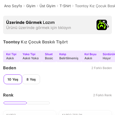
Ana Sayfa
Giyim
Üst Giyim
T-Shirt
Toontoy Kız Çocuk Baskı
Üzerinde Görmek
Lazım
Ürünü üzerinde görmek için tıklayın
Toontoy
Kız Çocuk Baskılı Tişört
Kol Tipi
Yaka Tipi
Siluet
Kalıp
Kol Boyu
Sürdürüle
Askılı
Askılı Yaka
Basic
Belirtilmemiş
Askılı
Hayır
Beden
2
Farklı
Beden
10 Yaş
8 Yaş
Renk
2
Farklı
Renk
KARGO
KARGO TESLIM