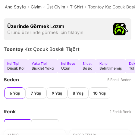
Ana Sayfa
Giyim
Üst Giyim
T-Shirt
Toontoy Kız Çocuk Baskı
Üzerinde Görmek
Lazım
Ürünü üzerinde görmek için tıklayın
Toontoy
Kız Çocuk Baskılı Tişört
Kol Tipi
Yaka Tipi
Kol Boyu
Siluet
Kalıp
Dok
Düşük Kol
Bisiklet Yaka
Uzun
Basic
Belirtilmemiş
Tül
Beden
5
Farklı
Beden
6 Yaş
7 Yaş
9 Yaş
8 Yaş
10 Yaş
Renk
2
Farklı
Renk
KARGO
KARGO TESLIM