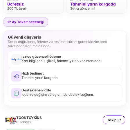
Ücretsiz
Tahmini yarın kargoda
200 TL üzeri
Satıcı gönderimi
12
Ay Taksit seçeneği
Güvenli alışveriş
Satıcı doğrulandı, ödeme ve teslimat süreci gormeklazim.com
tarafından koruma altında.
iyzico güvenceli ödeme
Kart bilgileriniz şifreli, ödeme iyzico korumasında.
Hızlı teslimat
Tahmini yarın kargoda
Desteklenen iade
İade ve değişim süreçlerinde destek sağlanır.
TOONTOYKİDS
Takip Et
0
Takipçi