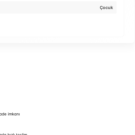
Çocuk
iade imkanı
arla hızlı teslim