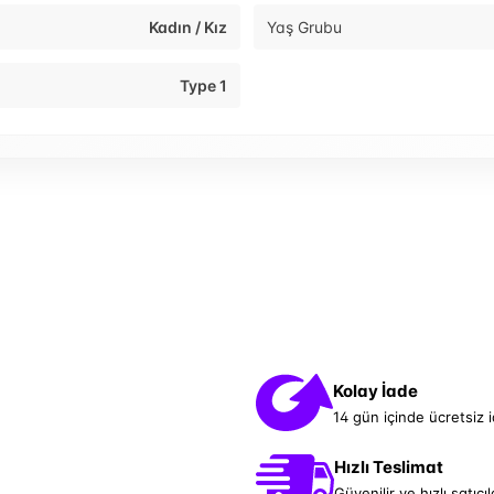
Kadın / Kız
Yaş Grubu
Type 1
Kolay İade
14 gün içinde ücretsiz 
Hızlı Teslimat
Güvenilir ve hızlı satıcıl