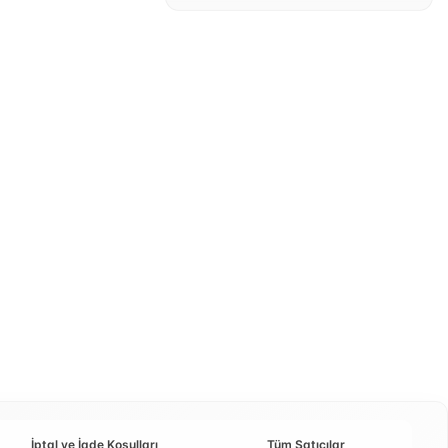
İptal ve İade Koşulları
Tüm Satıcılar