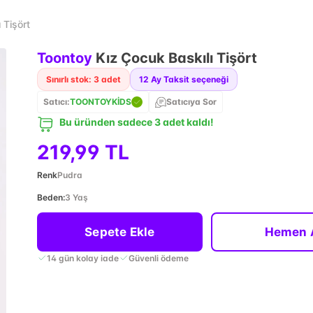
 Tişört
Toontoy
Kız Çocuk Baskılı Tişört
Sınırlı stok: 3 adet
12
Ay Taksit seçeneği
Satıcı:
TOONTOYKİDS
Satıcıya Sor
Bu üründen sadece 3 adet kaldı!
219,99 TL
Renk
Pudra
Beden
:
3 Yaş
Sepete Ekle
Hemen 
14 gün kolay iade
Güvenli ödeme