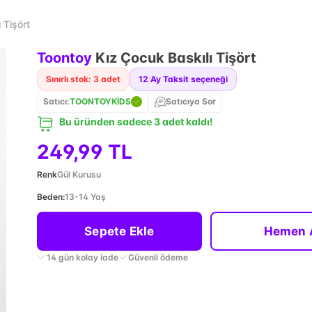
 Tişört
Toontoy
Kız Çocuk Baskılı Tişört
Sınırlı stok: 3 adet
12
Ay Taksit seçeneği
Satıcı:
TOONTOYKİDS
Satıcıya Sor
Bu üründen sadece 3 adet kaldı!
249,99 TL
Renk
Gül Kurusu
Beden
:
13-14 Yaş
Sepete Ekle
Hemen 
14 gün kolay iade
Güvenli ödeme