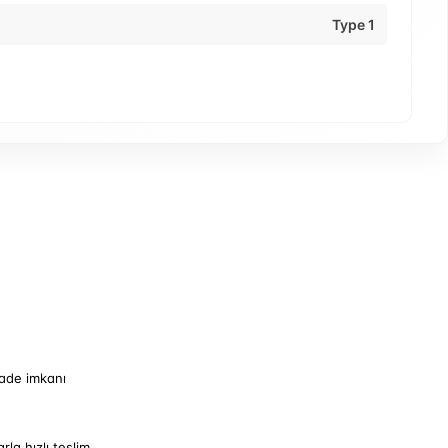
Type 1
iade imkanı
arla hızlı teslim