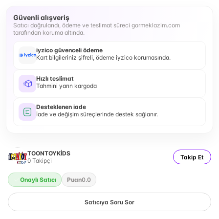
Güvenli alışveriş
Satıcı doğrulandı, ödeme ve teslimat süreci gormeklazim.com
tarafından koruma altında.
iyzico güvenceli ödeme
Kart bilgileriniz şifreli, ödeme iyzico korumasında.
Hızlı teslimat
Tahmini yarın kargoda
Desteklenen iade
İade ve değişim süreçlerinde destek sağlanır.
TOONTOYKİDS
Takip Et
0
Takipçi
Onaylı Satıcı
Puan
0.0
Satıcıya Soru Sor