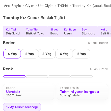
Ana Sayfa
Giyim
Üst Giyim
T-Shirt
Toontoy Kız Çocuk Baskı
Toontoy
Kız Çocuk Baskılı Tişört
Kol Tipi
Yaka Tipi
Siluet
Kol Boyu
Boy
Kalıp
Düşük Kol
Bisiklet Yaka
Basic
Uzun
Standart
Belirti
Beden
5
Farklı
Beden
4 Yaş
2 Yaş
3 Yaş
6 Yaş
5 Yaş
Renk
4
Farklı
Renk
KARGO
KARGO TESLIM
Ücretsiz
Tahmini yarın kargoda
200 TL üzeri
Satıcı gönderimi
12
Ay Taksit seçeneği