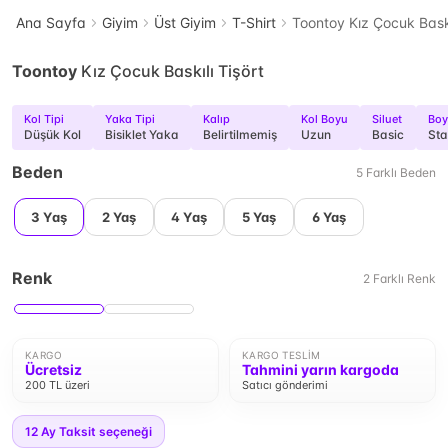
Ana Sayfa
Giyim
Üst Giyim
T-Shirt
Toontoy Kız Çocuk Baskı
Toontoy
Kız Çocuk Baskılı Tişört
Kol Tipi
Yaka Tipi
Kalıp
Kol Boyu
Siluet
Boy
Düşük Kol
Bisiklet Yaka
Belirtilmemiş
Uzun
Basic
Sta
Beden
5
Farklı
Beden
3 Yaş
2 Yaş
4 Yaş
5 Yaş
6 Yaş
Renk
2
Farklı
Renk
KARGO
KARGO TESLIM
Ücretsiz
Tahmini yarın kargoda
200 TL üzeri
Satıcı gönderimi
12
Ay Taksit seçeneği