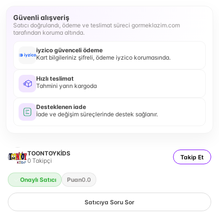
Güvenli alışveriş
Satıcı doğrulandı, ödeme ve teslimat süreci gormeklazim.com
tarafından koruma altında.
iyzico güvenceli ödeme
Kart bilgileriniz şifreli, ödeme iyzico korumasında.
Hızlı teslimat
Tahmini yarın kargoda
Desteklenen iade
İade ve değişim süreçlerinde destek sağlanır.
TOONTOYKİDS
Takip Et
0
Takipçi
Onaylı Satıcı
Puan
0.0
Satıcıya Soru Sor