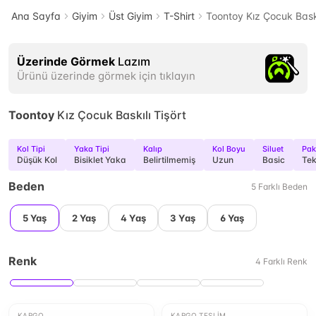
Ana Sayfa
Giyim
Üst Giyim
T-Shirt
Toontoy Kız Çocuk Baskı
Üzerinde Görmek
Lazım
Ürünü üzerinde görmek için tıklayın
Toontoy
Kız Çocuk Baskılı Tişört
Kol Tipi
Yaka Tipi
Kalıp
Kol Boyu
Siluet
Pake
Düşük Kol
Bisiklet Yaka
Belirtilmemiş
Uzun
Basic
Tek
Beden
5
Farklı
Beden
5 Yaş
2 Yaş
4 Yaş
3 Yaş
6 Yaş
Renk
4
Farklı
Renk
KARGO
KARGO TESLIM