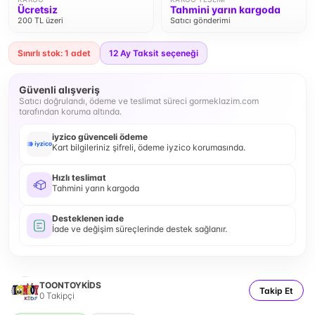
Ücretsiz
Tahmini yarın kargoda
200 TL üzeri
Satıcı gönderimi
Sınırlı stok: 1 adet
12
Ay Taksit seçeneği
Güvenli alışveriş
Satıcı doğrulandı, ödeme ve teslimat süreci gormeklazim.com
tarafından koruma altında.
iyzico güvenceli ödeme
Kart bilgileriniz şifreli, ödeme iyzico korumasında.
Hızlı teslimat
Tahmini yarın kargoda
Desteklenen iade
İade ve değişim süreçlerinde destek sağlanır.
TOONTOYKİDS
Takip Et
0
Takipçi