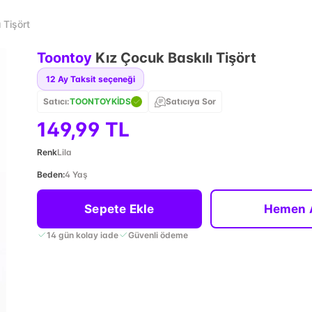
 Tişört
Toontoy
Kız Çocuk Baskılı Tişört
12
Ay Taksit seçeneği
Satıcı:
TOONTOYKİDS
Satıcıya Sor
149,99 TL
Renk
Lila
Beden
:
4 Yaş
Sepete Ekle
Hemen 
14 gün kolay iade
Güvenli ödeme