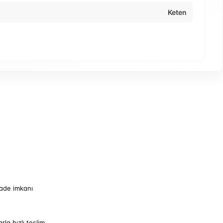
Keten
iade imkanı
arla hızlı teslim