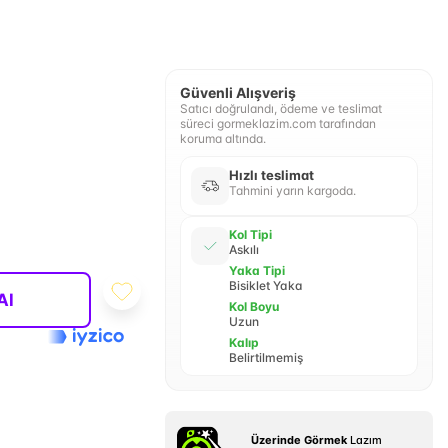
Güvenli Alışveriş
Satıcı doğrulandı, ödeme ve teslimat
süreci gormeklazim.com tarafından
koruma altında.
Hızlı teslimat
Tahmini yarın kargoda.
Kol Tipi
Askılı
Yaka Tipi
Bisiklet Yaka
Al
Kol Boyu
Uzun
Kalıp
Belirtilmemiş
Üzerinde Görmek
Lazım