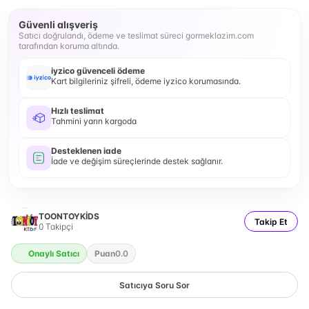
Güvenli alışveriş
Satıcı doğrulandı, ödeme ve teslimat süreci gormeklazim.com
tarafından koruma altında.
iyzico güvenceli ödeme
Kart bilgileriniz şifreli, ödeme iyzico korumasında.
Hızlı teslimat
Tahmini yarın kargoda
Desteklenen iade
İade ve değişim süreçlerinde destek sağlanır.
TOONTOYKİDS
Takip Et
0
Takipçi
Onaylı Satıcı
Puan
0.0
Satıcıya Soru Sor