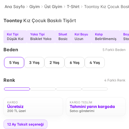
Ana Sayfa
Giyim
Üst Giyim
T-Shirt
Toontoy Kız Çocuk Baskı
Toontoy
Kız Çocuk Baskılı Tişört
Kol Tipi
Yaka Tipi
Siluet
Kol Boyu
Kalıp
Boy
Düşük Kol
Bisiklet Yaka
Basic
Uzun
Belirtilmemiş
Sta
Beden
5
Farklı
Beden
5 Yaş
3 Yaş
2 Yaş
6 Yaş
4 Yaş
Renk
4
Farklı
Renk
KARGO
KARGO TESLIM
Ücretsiz
Tahmini yarın kargoda
200 TL üzeri
Satıcı gönderimi
12
Ay Taksit seçeneği