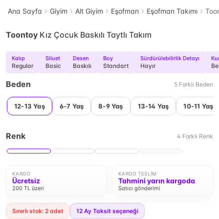
Ana Sayfa
Giyim
Alt Giyim
Eşofman
Eşofman Takımı
Toon
Toontoy
Kız Çocuk Baskılı Taytlı Takım
Kalıp
Siluet
Desen
Boy
Sürdürülebilirlik Detayı
Ku
Regular
Basic
Baskılı
Standart
Hayır
Be
Beden
5
Farklı
Beden
12-13 Yaş
6-7 Yaş
8-9 Yaş
13-14 Yaş
10-11 Yaş
Renk
4
Farklı
Renk
KARGO
KARGO TESLIM
Ücretsiz
Tahmini yarın kargoda
200 TL üzeri
Satıcı gönderimi
Sınırlı stok: 2 adet
12
Ay Taksit seçeneği