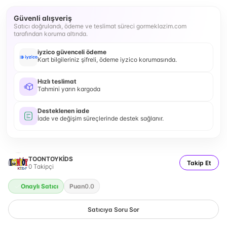
Güvenli alışveriş
Satıcı doğrulandı, ödeme ve teslimat süreci gormeklazim.com
tarafından koruma altında.
iyzico güvenceli ödeme
Kart bilgileriniz şifreli, ödeme iyzico korumasında.
Hızlı teslimat
Tahmini yarın kargoda
Desteklenen iade
İade ve değişim süreçlerinde destek sağlanır.
TOONTOYKİDS
Takip Et
0
Takipçi
Onaylı Satıcı
Puan
0.0
Satıcıya Soru Sor