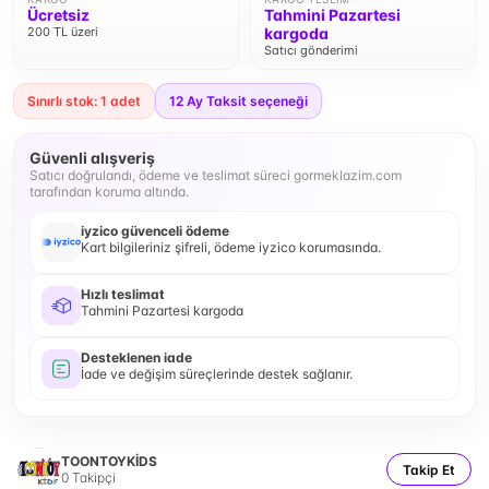
Ücretsiz
Tahmini Pazartesi
200 TL üzeri
kargoda
Satıcı gönderimi
Sınırlı stok: 1 adet
12
Ay Taksit seçeneği
Güvenli alışveriş
Satıcı doğrulandı, ödeme ve teslimat süreci gormeklazim.com
tarafından koruma altında.
iyzico güvenceli ödeme
Kart bilgileriniz şifreli, ödeme iyzico korumasında.
Hızlı teslimat
Tahmini Pazartesi kargoda
Desteklenen iade
İade ve değişim süreçlerinde destek sağlanır.
TOONTOYKİDS
Takip Et
0
Takipçi