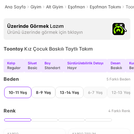
Ana Sayfa
Giyim
Alt Giyim
Eşofman
Eşofman Takımı
Toon
Üzerinde Görmek
Lazım
Ürünü üzerinde görmek için tıklayın
Toontoy
Kız Çocuk Baskılı Taytlı Takım
Kalıp
Siluet
Boy
Sürdürülebilirlik Detayı
Desen
Ku
Regular
Basic
Standart
Hayır
Baskılı
Be
Beden
5
Farklı
Beden
10-11 Yaş
8-9 Yaş
13-14 Yaş
6-7 Yaş
12-13 Yaş
Renk
4
Farklı
Renk
KARGO
KARGO TESLIM