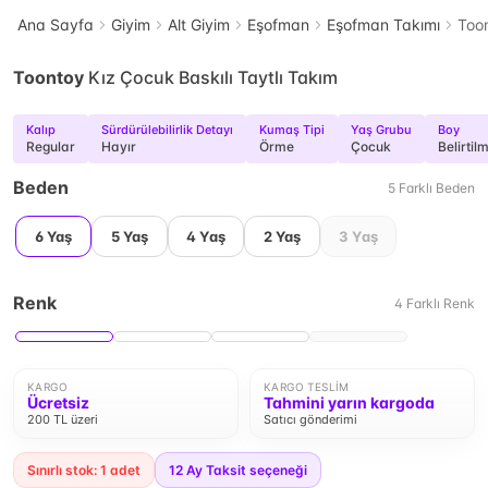
Ana Sayfa
Giyim
Alt Giyim
Eşofman
Eşofman Takımı
Toon
Toontoy
Kız Çocuk Baskılı Taytlı Takım
Kalıp
Sürdürülebilirlik Detayı
Kumaş Tipi
Yaş Grubu
Boy
Regular
Hayır
Örme
Çocuk
Belirtil
Beden
5
Farklı
Beden
6 Yaş
5 Yaş
4 Yaş
2 Yaş
3 Yaş
Renk
4
Farklı
Renk
KARGO
KARGO TESLIM
Ücretsiz
Tahmini yarın kargoda
200 TL üzeri
Satıcı gönderimi
Sınırlı stok: 1 adet
12
Ay Taksit seçeneği