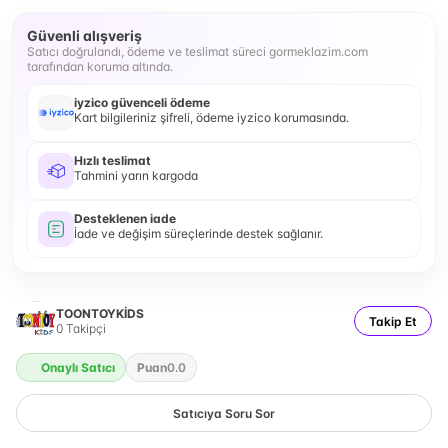
Güvenli alışveriş
Satıcı doğrulandı, ödeme ve teslimat süreci gormeklazim.com
tarafından koruma altında.
iyzico güvenceli ödeme
Kart bilgileriniz şifreli, ödeme iyzico korumasında.
Hızlı teslimat
Tahmini yarın kargoda
Desteklenen iade
İade ve değişim süreçlerinde destek sağlanır.
TOONTOYKİDS
Takip Et
0
Takipçi
Onaylı Satıcı
Puan
0.0
Satıcıya Soru Sor