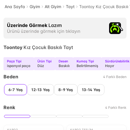
Ana Sayfa
Giyim
Alt Giyim
Tayt
Toontoy Kız Çocuk Baskılı
Üzerinde Görmek
Lazım
Ürünü üzerinde görmek için tıklayın
Toontoy
Kız Çocuk Baskılı Tayt
Paça Tipi
Ürün Tipi
Desen
Kumaş Tipi
Sürdürülebilirlik
ispanyol paça
Düz
Baskılı
Belirtilmemiş
Hayır
Beden
4
Farklı
Beden
6-7 Yaş
12-13 Yaş
8-9 Yaş
13-14 Yaş
Renk
4
Farklı
Renk
KARGO
KARGO TESLIM