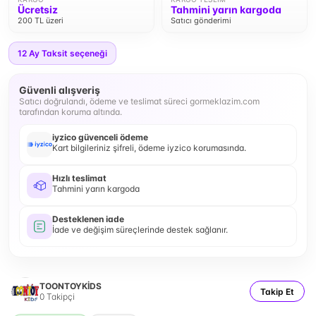
Ücretsiz
Tahmini yarın kargoda
200 TL üzeri
Satıcı gönderimi
12
Ay Taksit seçeneği
Güvenli alışveriş
Satıcı doğrulandı, ödeme ve teslimat süreci gormeklazim.com
tarafından koruma altında.
iyzico güvenceli ödeme
Kart bilgileriniz şifreli, ödeme iyzico korumasında.
Hızlı teslimat
Tahmini yarın kargoda
Desteklenen iade
İade ve değişim süreçlerinde destek sağlanır.
TOONTOYKİDS
Takip Et
0
Takipçi