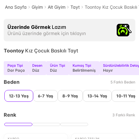
Ana Sayfa
Giyim
Alt Giyim
Tayt
Toontoy Kız Çocuk Baskılı
Üzerinde Görmek
Lazım
Ürünü üzerinde görmek için tıklayın
Toontoy
Kız Çocuk Baskılı Tayt
Paça Tipi
Desen
Ürün Tipi
Kumaş Tipi
Sürdürülebilirlik Detay
Dar Paça
Düz
Düz
Belirtilmemiş
Hayır
Beden
5
Farklı
Beden
12-13 Yaş
6-7 Yaş
8-9 Yaş
13-14 Yaş
10-11 Yaş
Renk
3
Farklı
Renk
KARGO
KARGO TESLIM