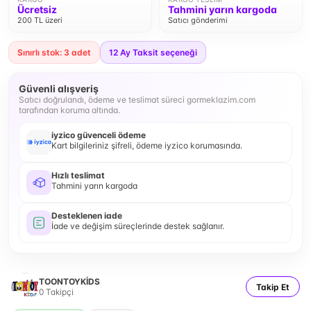
Ücretsiz
Tahmini yarın kargoda
200 TL üzeri
Satıcı gönderimi
Sınırlı stok: 3 adet
12
Ay Taksit seçeneği
Güvenli alışveriş
Satıcı doğrulandı, ödeme ve teslimat süreci gormeklazim.com
tarafından koruma altında.
iyzico güvenceli ödeme
Kart bilgileriniz şifreli, ödeme iyzico korumasında.
Hızlı teslimat
Tahmini yarın kargoda
Desteklenen iade
İade ve değişim süreçlerinde destek sağlanır.
TOONTOYKİDS
Takip Et
0
Takipçi