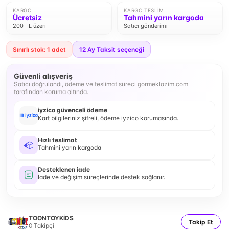
KARGO
KARGO TESLIM
Ücretsiz
Tahmini yarın kargoda
200 TL üzeri
Satıcı gönderimi
Sınırlı stok: 1 adet
12
Ay Taksit seçeneği
Güvenli alışveriş
Satıcı doğrulandı, ödeme ve teslimat süreci gormeklazim.com
tarafından koruma altında.
iyzico güvenceli ödeme
Kart bilgileriniz şifreli, ödeme iyzico korumasında.
Hızlı teslimat
Tahmini yarın kargoda
Desteklenen iade
İade ve değişim süreçlerinde destek sağlanır.
TOONTOYKİDS
Takip Et
0
Takipçi