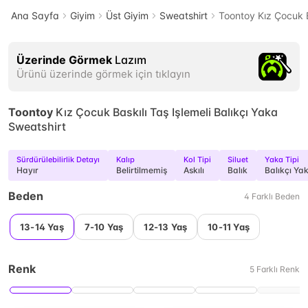
Ana Sayfa
Giyim
Üst Giyim
Sweatshirt
Toontoy Kız Çocuk B
Üzerinde Görmek
Lazım
Ürünü üzerinde görmek için tıklayın
Toontoy
Kız Çocuk Baskılı Taş Işlemeli Balıkçı Yaka
Sweatshirt
Sürdürülebilirlik Detayı
Kalıp
Kol Tipi
Siluet
Yaka Tipi
Hayır
Belirtilmemiş
Askılı
Balık
Balıkçı Ya
Beden
4
Farklı
Beden
13-14 Yaş
7-10 Yaş
12-13 Yaş
10-11 Yaş
Renk
5
Farklı
Renk