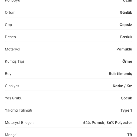
Kol Boyu
Uzun
Ortam
Günlük
Cep
Cepsiz
Desen
Baskılı
Materyal
Pamuklu
Kumaş Tipi
Örme
Boy
Belirtilmemiş
Cinsiyet
Kadın / Kız
Yaş Grubu
Çocuk
Yıkama Talimatı
Type 1
Materyal Bileşeni
64% Pamuk, 36% Polyester
Menşei
TR