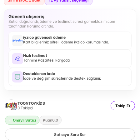
Sınırlı stok: 2 adet
12
Ay Taksit seçeneği
Güvenli alışveriş
Satıcı doğrulandı, ödeme ve teslimat süreci gormeklazim.com
tarafından koruma altında.
iyzico güvenceli ödeme
Kart bilgileriniz şifreli, ödeme iyzico korumasında.
Hızlı teslimat
Tahmini Pazartesi kargoda
Desteklenen iade
İade ve değişim süreçlerinde destek sağlanır.
TOONTOYKİDS
Takip Et
0
Takipçi
Onaylı Satıcı
Puan
0.0
Satıcıya Soru Sor