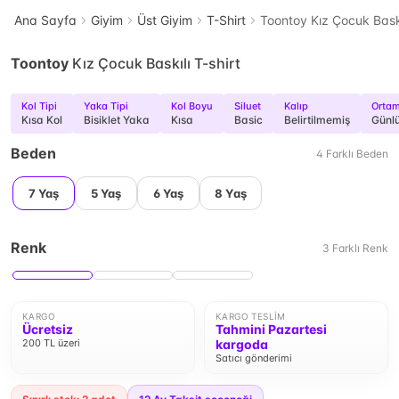
Ana Sayfa
Giyim
Üst Giyim
T-Shirt
Toontoy Kız Çocuk Baskı
Toontoy
Kız Çocuk Baskılı T-shirt
Kol Tipi
Yaka Tipi
Kol Boyu
Siluet
Kalıp
Orta
Kısa Kol
Bisiklet Yaka
Kısa
Basic
Belirtilmemiş
Günl
Beden
4
Farklı
Beden
7 Yaş
5 Yaş
6 Yaş
8 Yaş
Renk
3
Farklı
Renk
KARGO
KARGO TESLIM
Ücretsiz
Tahmini Pazartesi
200 TL üzeri
kargoda
Satıcı gönderimi