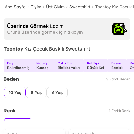
Ana Sayfa
Giyim
Üst Giyim
Sweatshirt
Toontoy Kız Çocuk B
Üzerinde Görmek
Lazım
Ürünü üzerinde görmek için tıklayın
Toontoy
Kız Çocuk Baskılı Sweatshirt
Boy
Materyal
Yaka Tipi
Kol Tipi
Desen
Ku
Belirtilmemiş
Kumaş
Bisiklet Yaka
Düşük Kol
Baskılı
Ö
Beden
3
Farklı
Beden
10 Yaş
8 Yaş
6 Yaş
Renk
1
Farklı
Renk
KARGO
KARGO TESLIM