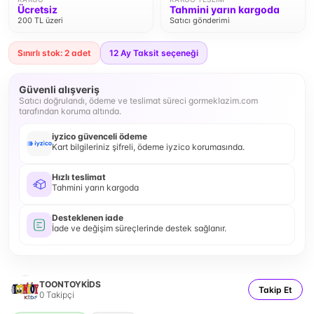
Ücretsiz
Tahmini yarın kargoda
200 TL üzeri
Satıcı gönderimi
Sınırlı stok: 2 adet
12
Ay Taksit seçeneği
Güvenli alışveriş
Satıcı doğrulandı, ödeme ve teslimat süreci gormeklazim.com
tarafından koruma altında.
iyzico güvenceli ödeme
Kart bilgileriniz şifreli, ödeme iyzico korumasında.
Hızlı teslimat
Tahmini yarın kargoda
Desteklenen iade
İade ve değişim süreçlerinde destek sağlanır.
TOONTOYKİDS
Takip Et
0
Takipçi