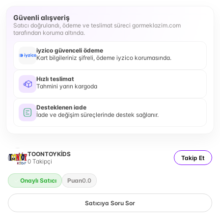
Güvenli alışveriş
Satıcı doğrulandı, ödeme ve teslimat süreci gormeklazim.com
tarafından koruma altında.
iyzico güvenceli ödeme
Kart bilgileriniz şifreli, ödeme iyzico korumasında.
Hızlı teslimat
Tahmini yarın kargoda
Desteklenen iade
İade ve değişim süreçlerinde destek sağlanır.
TOONTOYKİDS
Takip Et
0
Takipçi
Onaylı Satıcı
Puan
0.0
Satıcıya Soru Sor