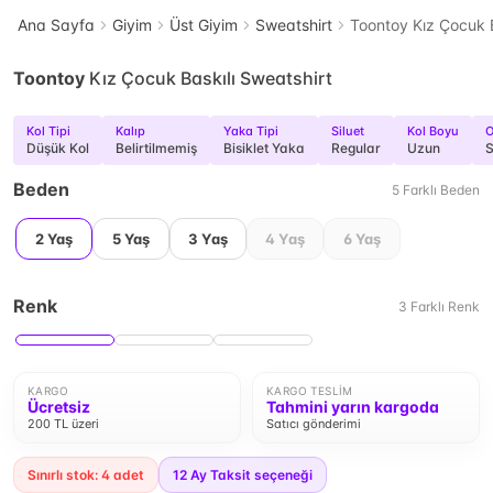
Ana Sayfa
Giyim
Üst Giyim
Sweatshirt
Toontoy Kız Çocuk B
Toontoy
Kız Çocuk Baskılı Sweatshirt
Kol Tipi
Kalıp
Yaka Tipi
Siluet
Kol Boyu
O
Düşük Kol
Belirtilmemiş
Bisiklet Yaka
Regular
Uzun
S
Beden
5
Farklı
Beden
2 Yaş
5 Yaş
3 Yaş
4 Yaş
6 Yaş
Renk
3
Farklı
Renk
KARGO
KARGO TESLIM
Ücretsiz
Tahmini yarın kargoda
200 TL üzeri
Satıcı gönderimi
Sınırlı stok: 4 adet
12
Ay Taksit seçeneği