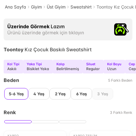
Ana Sayfa
Giyim
Üst Giyim
Sweatshirt
Toontoy Kız Çocuk B
Üzerinde Görmek
Lazım
Ürünü üzerinde görmek için tıklayın
Toontoy
Kız Çocuk Baskılı Sweatshirt
Kol Tipi
Yaka Tipi
Kalıp
Siluet
Kol Boyu
Cep
Askılı
Bisiklet Yaka
Belirtilmemiş
Regular
Uzun
Cep
Beden
5
Farklı
Beden
5-6 Yaş
4 Yaş
2 Yaş
6 Yaş
3 Yaş
Renk
3
Farklı
Renk
KARGO
KARGO TESLIM