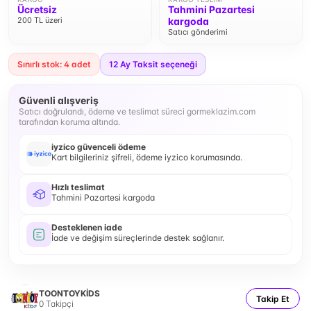
Ücretsiz
Tahmini Pazartesi
200 TL üzeri
kargoda
Satıcı gönderimi
Sınırlı stok: 4 adet
12
Ay Taksit seçeneği
Güvenli alışveriş
Satıcı doğrulandı, ödeme ve teslimat süreci gormeklazim.com
tarafından koruma altında.
iyzico güvenceli ödeme
Kart bilgileriniz şifreli, ödeme iyzico korumasında.
Hızlı teslimat
Tahmini Pazartesi kargoda
Desteklenen iade
İade ve değişim süreçlerinde destek sağlanır.
TOONTOYKİDS
Takip Et
0
Takipçi