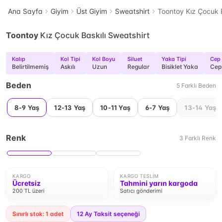
Ana Sayfa
Giyim
Üst Giyim
Sweatshirt
Toontoy Kız Çocuk B
Toontoy
Kız Çocuk Baskılı Sweatshirt
Kalıp
Kol Tipi
Kol Boyu
Siluet
Yaka Tipi
Cep
Belirtilmemiş
Askılı
Uzun
Regular
Bisiklet Yaka
Cep
Beden
5
Farklı
Beden
8-9 Yaş
12-13 Yaş
10-11 Yaş
6-7 Yaş
13-14 Yaş
Renk
3
Farklı
Renk
KARGO
KARGO TESLIM
Ücretsiz
Tahmini yarın kargoda
200 TL üzeri
Satıcı gönderimi
Sınırlı stok: 1 adet
12
Ay Taksit seçeneği