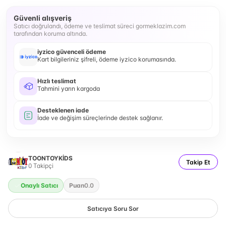
Güvenli alışveriş
Satıcı doğrulandı, ödeme ve teslimat süreci gormeklazim.com
tarafından koruma altında.
iyzico güvenceli ödeme
Kart bilgileriniz şifreli, ödeme iyzico korumasında.
Hızlı teslimat
Tahmini yarın kargoda
Desteklenen iade
İade ve değişim süreçlerinde destek sağlanır.
TOONTOYKİDS
Takip Et
0
Takipçi
Onaylı Satıcı
Puan
0.0
Satıcıya Soru Sor