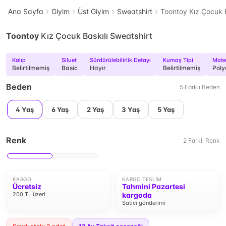
Ana Sayfa
Giyim
Üst Giyim
Sweatshirt
Toontoy Kız Çocuk B
Toontoy
Kız Çocuk Baskılı Sweatshirt
Kalıp
Siluet
Sürdürülebilirlik Detayı
Kumaş Tipi
Mate
Belirtilmemiş
Basic
Hayır
Belirtilmemiş
Poly
Beden
5
Farklı
Beden
4 Yaş
6 Yaş
2 Yaş
3 Yaş
5 Yaş
Renk
2
Farklı
Renk
KARGO
KARGO TESLIM
Ücretsiz
Tahmini Pazartesi
200 TL üzeri
kargoda
Satıcı gönderimi