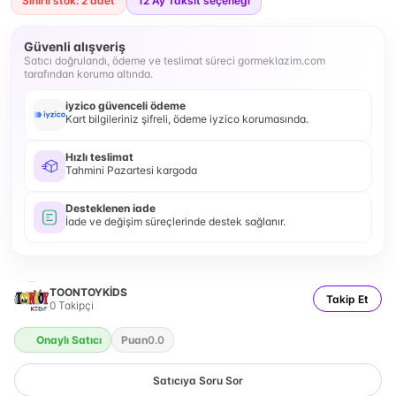
Sınırlı stok: 2 adet
12
Ay Taksit seçeneği
Güvenli alışveriş
Satıcı doğrulandı, ödeme ve teslimat süreci gormeklazim.com
tarafından koruma altında.
iyzico güvenceli ödeme
Kart bilgileriniz şifreli, ödeme iyzico korumasında.
Hızlı teslimat
Tahmini Pazartesi kargoda
Desteklenen iade
İade ve değişim süreçlerinde destek sağlanır.
TOONTOYKİDS
Takip Et
0
Takipçi
Onaylı Satıcı
Puan
0.0
Satıcıya Soru Sor