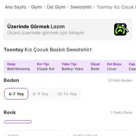
Ana Sayfa
Giyim
Üst Giyim
Sweatshirt
Toontoy Kız Çocuk B
Üzerinde Görmek
Lazım
Ürünü üzerinde görmek için tıklayın
Toontoy
Kız Çocuk Baskılı Sweatshirt
Kalıp
Kol Tipi
Yaka Tipi
Siluet
Kol Boyu
Cep
Belirtilmemiş
Düşük Kol
Balıkçı Yaka
Balık
Uzun
Cep
Beden
3
Farklı
Beden
6-7 Yaş
8-9 Yaş
13-14 Yaş
Renk
1
Farklı
Renk
KARGO
KARGO TESLIM