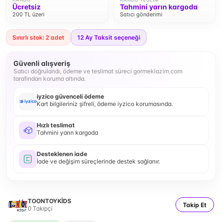
Ücretsiz
Tahmini yarın kargoda
200 TL üzeri
Satıcı gönderimi
Sınırlı stok: 2 adet
12
Ay Taksit seçeneği
Güvenli alışveriş
Satıcı doğrulandı, ödeme ve teslimat süreci gormeklazim.com
tarafından koruma altında.
iyzico güvenceli ödeme
Kart bilgileriniz şifreli, ödeme iyzico korumasında.
Hızlı teslimat
Tahmini yarın kargoda
Desteklenen iade
İade ve değişim süreçlerinde destek sağlanır.
TOONTOYKİDS
Takip Et
0
Takipçi