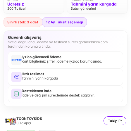
Ücretsiz
Tahmini yarın kargoda
200 TL üzeri
Satıcı gönderimi
Sınırlı stok: 3 adet
12
Ay Taksit seçeneği
Güvenli alışveriş
Satıcı doğrulandı, ödeme ve teslimat süreci gormeklazim.com
tarafından koruma altında.
iyzico güvenceli ödeme
Kart bilgileriniz şifreli, ödeme iyzico korumasında.
Hızlı teslimat
Tahmini yarın kargoda
Desteklenen iade
İade ve değişim süreçlerinde destek sağlanır.
TOONTOYKİDS
Takip Et
0
Takipçi