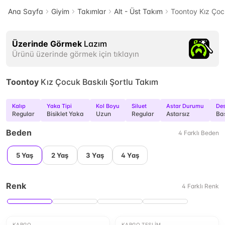
Ana Sayfa
Giyim
Takımlar
Alt - Üst Takım
Toontoy Kız Çocu
Üzerinde Görmek
Lazım
Ürünü üzerinde görmek için tıklayın
Toontoy
Kız Çocuk Baskılı Şortlu Takım
Kalıp
Yaka Tipi
Kol Boyu
Siluet
Astar Durumu
De
Regular
Bisiklet Yaka
Uzun
Regular
Astarsız
Bas
Beden
4
Farklı
Beden
5 Yaş
2 Yaş
3 Yaş
4 Yaş
Renk
4
Farklı
Renk
KARGO
KARGO TESLIM