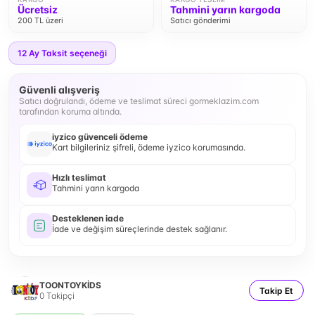
Ücretsiz
Tahmini yarın kargoda
200 TL üzeri
Satıcı gönderimi
12
Ay Taksit seçeneği
Güvenli alışveriş
Satıcı doğrulandı, ödeme ve teslimat süreci gormeklazim.com
tarafından koruma altında.
iyzico güvenceli ödeme
Kart bilgileriniz şifreli, ödeme iyzico korumasında.
Hızlı teslimat
Tahmini yarın kargoda
Desteklenen iade
İade ve değişim süreçlerinde destek sağlanır.
TOONTOYKİDS
Takip Et
0
Takipçi