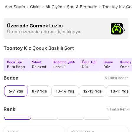
Ana Sayfa
Giyim
Alt Giyim
Şort & Bermuda
Toontoy Kız Çoc
Üzerinde Görmek
Lazım
Ürünü üzerinde görmek için tıklayın
Toontoy
Kız Çocuk Baskılı Şort
Paça Tipi
Siluet
Kapama Şekli
Ürün Tipi
Desen
Kumaş 
Boru Paça
Relaxed
Lastikli
Düz
Düz
Örme
Beden
5
Farklı
Beden
6-7 Yaş
8-9 Yaş
13-14 Yaş
12-13 Yaş
10-11 Yaş
Renk
4
Farklı
Renk
KARGO
KARGO TESLIM