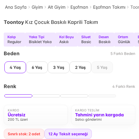
Ana Sayfa
Giyim
Alt Giyim
Eşofman
Eşofman Takımı
Toon
Toontoy
Kız Çocuk Baskılı Kaprili Takım
Kalıp
Yaka Tipi
Kol Boyu
Siluet
Desen
Ortam
Regular
Bisiklet Yaka
Askılı
Basic
Baskılı
Günlük
Beden
5
Farklı
Beden
4 Yaş
6 Yaş
3 Yaş
2 Yaş
5 Yaş
Renk
4
Farklı
Renk
KARGO
KARGO TESLIM
Ücretsiz
Tahmini yarın kargoda
200 TL üzeri
Satıcı gönderimi
Sınırlı stok: 2 adet
12
Ay Taksit seçeneği