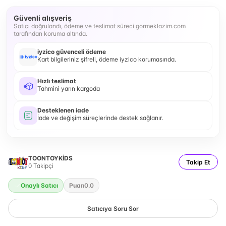
Güvenli alışveriş
Satıcı doğrulandı, ödeme ve teslimat süreci gormeklazim.com
tarafından koruma altında.
iyzico güvenceli ödeme
Kart bilgileriniz şifreli, ödeme iyzico korumasında.
Hızlı teslimat
Tahmini yarın kargoda
Desteklenen iade
İade ve değişim süreçlerinde destek sağlanır.
TOONTOYKİDS
Takip Et
0
Takipçi
Onaylı Satıcı
Puan
0.0
Satıcıya Soru Sor