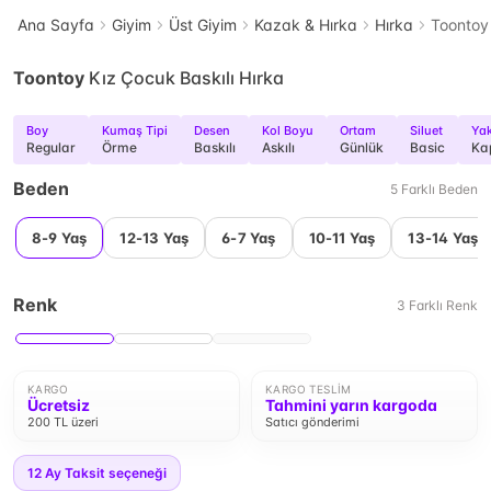
Ana Sayfa
Giyim
Üst Giyim
Kazak & Hırka
Hırka
Toontoy 
Toontoy
Kız Çocuk Baskılı Hırka
Boy
Kumaş Tipi
Desen
Kol Boyu
Ortam
Siluet
Yak
Regular
Örme
Baskılı
Askılı
Günlük
Basic
Ka
Beden
5
Farklı
Beden
8-9 Yaş
12-13 Yaş
6-7 Yaş
10-11 Yaş
13-14 Yaş
Renk
3
Farklı
Renk
KARGO
KARGO TESLIM
Ücretsiz
Tahmini yarın kargoda
200 TL üzeri
Satıcı gönderimi
12
Ay Taksit seçeneği