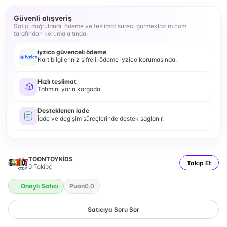
Güvenli alışveriş
Satıcı doğrulandı, ödeme ve teslimat süreci gormeklazim.com
tarafından koruma altında.
iyzico güvenceli ödeme
Kart bilgileriniz şifreli, ödeme iyzico korumasında.
Hızlı teslimat
Tahmini yarın kargoda
Desteklenen iade
İade ve değişim süreçlerinde destek sağlanır.
TOONTOYKİDS
Takip Et
0
Takipçi
Onaylı Satıcı
Puan
0.0
Satıcıya Soru Sor