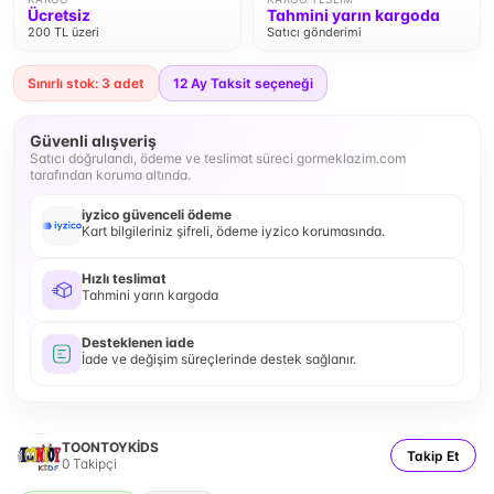
Ücretsiz
Tahmini yarın kargoda
200 TL üzeri
Satıcı gönderimi
Sınırlı stok: 3 adet
12
Ay Taksit seçeneği
Güvenli alışveriş
Satıcı doğrulandı, ödeme ve teslimat süreci gormeklazim.com
tarafından koruma altında.
iyzico güvenceli ödeme
Kart bilgileriniz şifreli, ödeme iyzico korumasında.
Hızlı teslimat
Tahmini yarın kargoda
Desteklenen iade
İade ve değişim süreçlerinde destek sağlanır.
TOONTOYKİDS
Takip Et
0
Takipçi