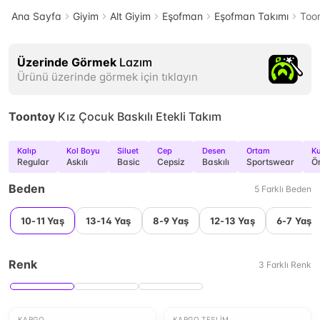
Ana Sayfa
Giyim
Alt Giyim
Eşofman
Eşofman Takımı
Toon
Üzerinde Görmek
Lazım
Ürünü üzerinde görmek için tıklayın
Toontoy
Kız Çocuk Baskılı Etekli Takım
Kalıp
Kol Boyu
Siluet
Cep
Desen
Ortam
Ku
Regular
Askılı
Basic
Cepsiz
Baskılı
Sportswear
Ö
Beden
5
Farklı
Beden
10-11 Yaş
13-14 Yaş
8-9 Yaş
12-13 Yaş
6-7 Yaş
Renk
3
Farklı
Renk
KARGO
KARGO TESLIM