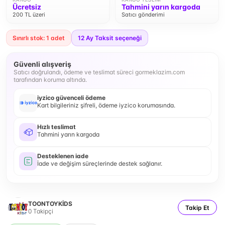
Ücretsiz
Tahmini yarın kargoda
200 TL üzeri
Satıcı gönderimi
Sınırlı stok: 1 adet
12
Ay Taksit seçeneği
Güvenli alışveriş
Satıcı doğrulandı, ödeme ve teslimat süreci gormeklazim.com
tarafından koruma altında.
iyzico güvenceli ödeme
Kart bilgileriniz şifreli, ödeme iyzico korumasında.
Hızlı teslimat
Tahmini yarın kargoda
Desteklenen iade
İade ve değişim süreçlerinde destek sağlanır.
TOONTOYKİDS
Takip Et
0
Takipçi