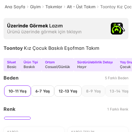
Ana Sayfa
Giyim
Takımlar
Alt - Üst Takım
Toontoy Kız Çoc
Üzerinde Görmek
Lazım
Ürünü üzerinde görmek için tıklayın
Toontoy
Kız Çocuk Baskılı Eşofman Takım
Siluet
Ürün Tipi
Ortam
Sürdürülebilirlik Detayı
Yaş Gr
Basic
Baskılı
Casual/Günlük
Hayır
Çocuk
Beden
5
Farklı
Beden
10-11 Yaş
6-7 Yaş
12-13 Yaş
8-9 Yaş
13-14 Yaş
Renk
1
Farklı
Renk
KARGO
KARGO TESLIM