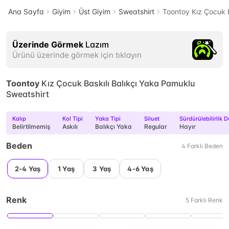
Ana Sayfa
Giyim
Üst Giyim
Sweatshirt
Toontoy Kız Çocuk B
Üzerinde Görmek
Lazım
Ürünü üzerinde görmek için tıklayın
Toontoy
Kız Çocuk Baskılı Balıkçı Yaka Pamuklu
Sweatshirt
Kalıp
Kol Tipi
Yaka Tipi
Siluet
Sürdürülebilirlik D
Belirtilmemiş
Askılı
Balıkçı Yaka
Regular
Hayır
Beden
4
Farklı
Beden
2-4 Yaş
1 Yaş
3 Yaş
4-6 Yaş
Renk
5
Farklı
Renk