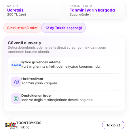
KARGO
KARGO TESLIM
Ücretsiz
Tahmini yarın kargoda
200 TL üzeri
Satıcı gönderimi
Sınırlı stok: 8 adet
12
Ay Taksit seçeneği
Güvenli alışveriş
Satıcı doğrulandı, ödeme ve teslimat süreci gormeklazim.com
tarafından koruma altında.
iyzico güvenceli ödeme
Kart bilgileriniz şifreli, ödeme iyzico korumasında.
Hızlı teslimat
Tahmini yarın kargoda
Desteklenen iade
İade ve değişim süreçlerinde destek sağlanır.
TOONTOYKİDS
Takip Et
0
Takipçi