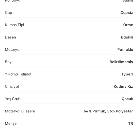
Kol Boyu
Askılı
Cep
Cepsiz
Kumaş Tipi
Örme
Desen
Baskılı
Materyal
Pamuklu
Boy
Belirtilmemiş
Yıkama Talimatı
Type 1
Cinsiyet
Kadın / Kız
Yaş Grubu
Çocuk
Materyal Bileşeni
64% Pamuk, 36% Polyester
Menşei
TR