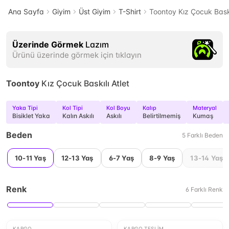
Ana Sayfa
Giyim
Üst Giyim
T-Shirt
Toontoy Kız Çocuk Baskı
Üzerinde Görmek
Lazım
Ürünü üzerinde görmek için tıklayın
Toontoy
Kız Çocuk Baskılı Atlet
Yaka Tipi
Kol Tipi
Kol Boyu
Kalıp
Materyal
Bisiklet Yaka
Kalın Askılı
Askılı
Belirtilmemiş
Kumaş
Beden
5
Farklı
Beden
10-11 Yaş
12-13 Yaş
6-7 Yaş
8-9 Yaş
13-14 Yaş
Renk
6
Farklı
Renk
KARGO
KARGO TESLIM