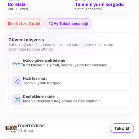
Ücretsiz
Tahmini yarın kargoda
200 TL üzeri
Satıcı gönderimi
Sınırlı stok: 3 adet
12
Ay Taksit seçeneği
Güvenli alışveriş
Satıcı doğrulandı, ödeme ve teslimat süreci gormeklazim.com
tarafından koruma altında.
iyzico güvenceli ödeme
Kart bilgileriniz şifreli, ödeme iyzico korumasında.
Hızlı teslimat
Tahmini yarın kargoda
Desteklenen iade
İade ve değişim süreçlerinde destek sağlanır.
TOONTOYKİDS
Takip Et
0
Takipçi