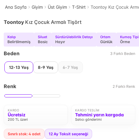
Ana Sayfa
Giyim
Üst Giyim
T-Shirt
Toontoy Kız Çocuk Armal
Toontoy
Kız Çocuk Armalı Tişört
Kalıp
Siluet
Sürdürülebilirlik Detayı
Ortam
Kumaş Tipi
Belirtilmemiş
Basic
Hayır
Günlük
Örme
Beden
3
Farklı
Beden
12-13 Yaş
8-9 Yaş
6-7 Yaş
Renk
2
Farklı
Renk
KARGO
KARGO TESLIM
Ücretsiz
Tahmini yarın kargoda
200 TL üzeri
Satıcı gönderimi
Sınırlı stok: 4 adet
12
Ay Taksit seçeneği