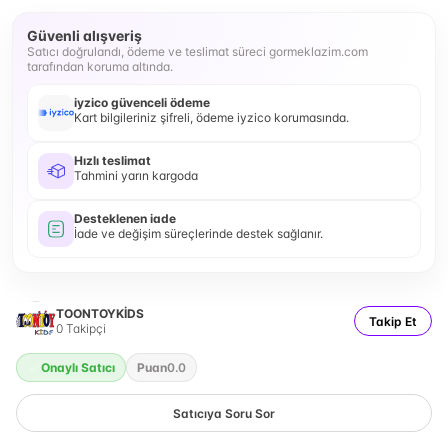
Güvenli alışveriş
Satıcı doğrulandı, ödeme ve teslimat süreci gormeklazim.com
tarafından koruma altında.
iyzico güvenceli ödeme
Kart bilgileriniz şifreli, ödeme iyzico korumasında.
Hızlı teslimat
Tahmini yarın kargoda
Desteklenen iade
İade ve değişim süreçlerinde destek sağlanır.
TOONTOYKİDS
Takip Et
0
Takipçi
Onaylı Satıcı
Puan
0.0
Satıcıya Soru Sor