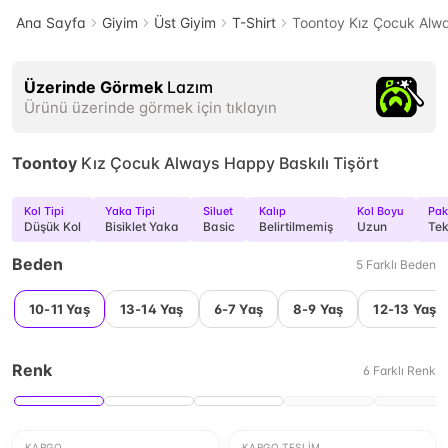
Ana Sayfa
Giyim
Üst Giyim
T-Shirt
Toontoy Kız Çocuk Alwa
Üzerinde Görmek
Lazım
Ürünü üzerinde görmek için tıklayın
Toontoy
Kız Çocuk Always Happy Baskılı Tişört
Kol Tipi
Yaka Tipi
Siluet
Kalıp
Kol Boyu
Pake
Düşük Kol
Bisiklet Yaka
Basic
Belirtilmemiş
Uzun
Tek
Beden
5
Farklı
Beden
10-11 Yaş
13-14 Yaş
6-7 Yaş
8-9 Yaş
12-13 Yaş
Renk
6
Farklı
Renk
KARGO
KARGO TESLIM