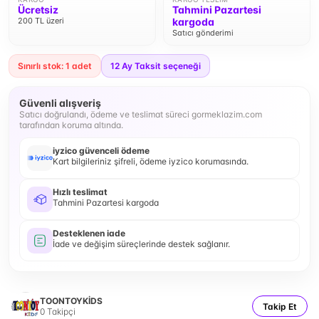
Ücretsiz
Tahmini Pazartesi
200 TL üzeri
kargoda
Satıcı gönderimi
Sınırlı stok: 1 adet
12
Ay Taksit seçeneği
Güvenli alışveriş
Satıcı doğrulandı, ödeme ve teslimat süreci gormeklazim.com
tarafından koruma altında.
iyzico güvenceli ödeme
Kart bilgileriniz şifreli, ödeme iyzico korumasında.
Hızlı teslimat
Tahmini Pazartesi kargoda
Desteklenen iade
İade ve değişim süreçlerinde destek sağlanır.
TOONTOYKİDS
Takip Et
0
Takipçi