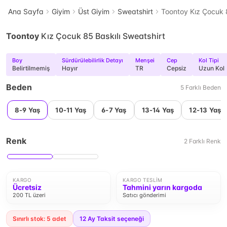
Ana Sayfa
Giyim
Üst Giyim
Sweatshirt
Toontoy Kız Çocuk 8
Toontoy
Kız Çocuk 85 Baskılı Sweatshirt
Boy
Sürdürülebilirlik Detayı
Menşei
Cep
Kol Tipi
Belirtilmemiş
Hayır
TR
Cepsiz
Uzun Kol
Beden
5
Farklı
Beden
8-9 Yaş
10-11 Yaş
6-7 Yaş
13-14 Yaş
12-13 Yaş
Renk
2
Farklı
Renk
KARGO
KARGO TESLIM
Ücretsiz
Tahmini yarın kargoda
200 TL üzeri
Satıcı gönderimi
Sınırlı stok: 5 adet
12
Ay Taksit seçeneği