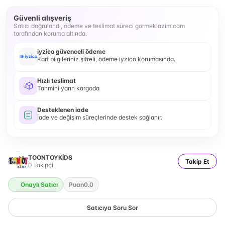
Güvenli alışveriş
Satıcı doğrulandı, ödeme ve teslimat süreci gormeklazim.com
tarafından koruma altında.
iyzico güvenceli ödeme
Kart bilgileriniz şifreli, ödeme iyzico korumasında.
Hızlı teslimat
Tahmini yarın kargoda
Desteklenen iade
İade ve değişim süreçlerinde destek sağlanır.
TOONTOYKİDS
Takip Et
0
Takipçi
Onaylı Satıcı
Puan
0.0
Satıcıya Soru Sor