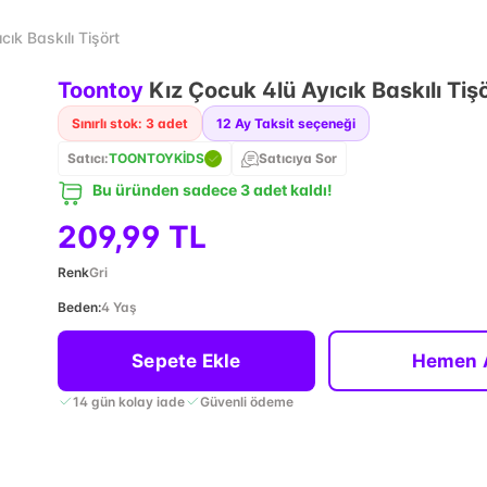
ık Baskılı Tişört
Toontoy
Kız Çocuk 4lü Ayıcık Baskılı Tiş
Sınırlı stok: 3 adet
12
Ay Taksit seçeneği
Satıcı:
TOONTOYKİDS
Satıcıya Sor
Bu üründen sadece 3 adet kaldı!
209,99 TL
Renk
Gri
Beden
:
4 Yaş
Sepete Ekle
Hemen 
14 gün kolay iade
Güvenli ödeme