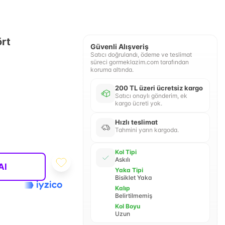
ört
Güvenli Alışveriş
Satıcı doğrulandı, ödeme ve teslimat
süreci gormeklazim.com tarafından
koruma altında.
200 TL üzeri ücretsiz kargo
Satıcı onaylı gönderim, ek
kargo ücreti yok.
Hızlı teslimat
Tahmini yarın kargoda.
Kol Tipi
Askılı
Al
Yaka Tipi
Bisiklet Yaka
Kalıp
Belirtilmemiş
Kol Boyu
Uzun