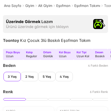
Ana Sayfa
Giyim
Alt Giyim
Eşofman
Eşofman Takımı
Toon
Üzerinde Görmek
Lazım
Ürünü üzerinde görmek için tıklayın
Toontoy
Kız Çocuk 3lü Baskılı Eşofman Takım
Paça Boyu
Kalıp
Ortam
Kol Boyu
Kol Tipi
Desen
Uzun
Regular
Günlük
Uzun
Uzun Kol
Baskılı
Beden
4
Farklı
Beden
3 Yaş
2 Yaş
5 Yaş
4 Yaş
Renk
6
Farklı
Renk
KARGO
KARGO TESLIM