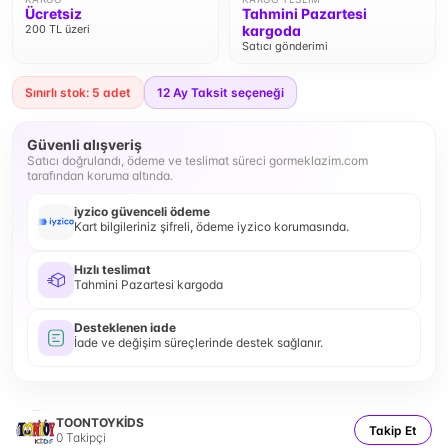
Ücretsiz
Tahmini Pazartesi
200 TL üzeri
kargoda
Satıcı gönderimi
Sınırlı stok: 5 adet
12
Ay Taksit seçeneği
Güvenli alışveriş
Satıcı doğrulandı, ödeme ve teslimat süreci gormeklazim.com
tarafından koruma altında.
iyzico güvenceli ödeme
Kart bilgileriniz şifreli, ödeme iyzico korumasında.
Hızlı teslimat
Tahmini Pazartesi kargoda
Desteklenen iade
İade ve değişim süreçlerinde destek sağlanır.
TOONTOYKİDS
Takip Et
0
Takipçi