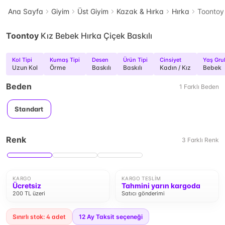
Ana Sayfa
Giyim
Üst Giyim
Kazak & Hırka
Hırka
Toontoy 
Toontoy
Kız Bebek Hırka Çiçek Baskılı
Kol Tipi
Kumaş Tipi
Desen
Ürün Tipi
Cinsiyet
Yaş Gru
Uzun Kol
Örme
Baskılı
Baskılı
Kadın / Kız
Bebek
Beden
1
Farklı
Beden
Standart
Renk
3
Farklı
Renk
KARGO
KARGO TESLIM
Ücretsiz
Tahmini yarın kargoda
200 TL üzeri
Satıcı gönderimi
Sınırlı stok: 4 adet
12
Ay Taksit seçeneği