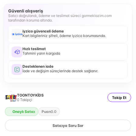
Güvenli alışveriş
Satıcı doğrulandı, ödeme ve teslimat süreci gormeklazim.com
tarafından koruma altında.
iyzico güvenceli ödeme
Kart bilgileriniz şifreli, ödeme iyzico korumasında.
Hızlı teslimat
Tahmini yarın kargoda
Desteklenen iade
İade ve değişim süreçlerinde destek sağlanır.
TOONTOYKİDS
Takip Et
0
Takipçi
Onaylı Satıcı
Puan
0.0
Satıcıya Soru Sor