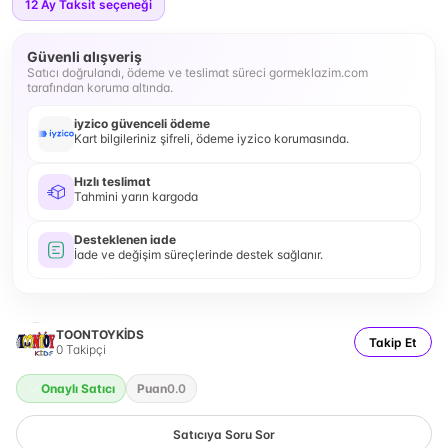
12
Ay Taksit seçeneği
Güvenli alışveriş
Satıcı doğrulandı, ödeme ve teslimat süreci gormeklazim.com
tarafından koruma altında.
iyzico güvenceli ödeme
Kart bilgileriniz şifreli, ödeme iyzico korumasında.
Hızlı teslimat
Tahmini yarın kargoda
Desteklenen iade
İade ve değişim süreçlerinde destek sağlanır.
TOONTOYKİDS
Takip Et
0
Takipçi
Onaylı Satıcı
Puan
0.0
Satıcıya Soru Sor