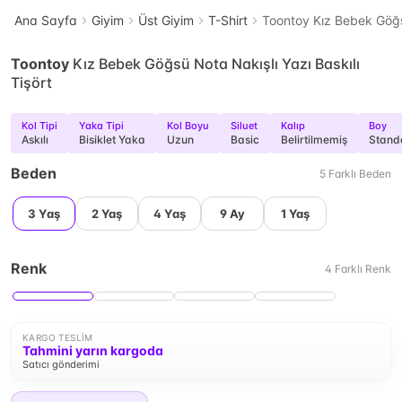
Ana Sayfa
Giyim
Üst Giyim
T-Shirt
Toontoy Kız Bebek Göğsü
Toontoy
Kız Bebek Göğsü Nota Nakışlı Yazı Baskılı
Tişört
Kol Tipi
Yaka Tipi
Kol Boyu
Siluet
Kalıp
Boy
Askılı
Bisiklet Yaka
Uzun
Basic
Belirtilmemiş
Stand
Beden
5
Farklı
Beden
3 Yaş
2 Yaş
4 Yaş
9 Ay
1 Yaş
Renk
4
Farklı
Renk
KARGO TESLIM
Tahmini yarın kargoda
Satıcı gönderimi