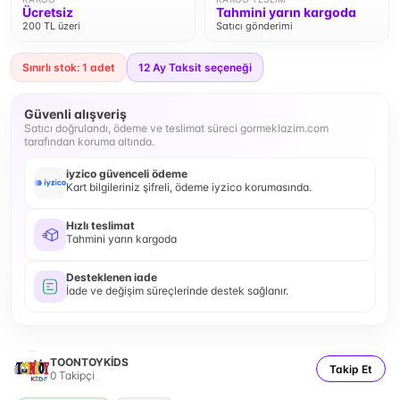
Ücretsiz
Tahmini yarın kargoda
200 TL üzeri
Satıcı gönderimi
Sınırlı stok: 1 adet
12
Ay Taksit seçeneği
Güvenli alışveriş
Satıcı doğrulandı, ödeme ve teslimat süreci gormeklazim.com
tarafından koruma altında.
iyzico güvenceli ödeme
Kart bilgileriniz şifreli, ödeme iyzico korumasında.
Hızlı teslimat
Tahmini yarın kargoda
Desteklenen iade
İade ve değişim süreçlerinde destek sağlanır.
TOONTOYKİDS
Takip Et
0
Takipçi