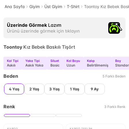
Ana Sayfa
Giyim
Üst Giyim
T-Shirt
Toontoy Kız Bebek Baskı
Üzerinde Görmek
Lazım
Ürünü üzerinde görmek için tıklayın
Toontoy
Kız Bebek Baskılı Tişört
Kol Tipi
Yaka Tipi
Siluet
Kol Boyu
Kalıp
Boy
Askılı
Askılı Yaka
Basic
Uzun
Belirtilmemiş
Standar
Beden
5
Farklı
Beden
4 Yaş
2 Yaş
3 Yaş
1 Yaş
9 Ay
Renk
3
Farklı
Renk
KARGO
KARGO TESLIM