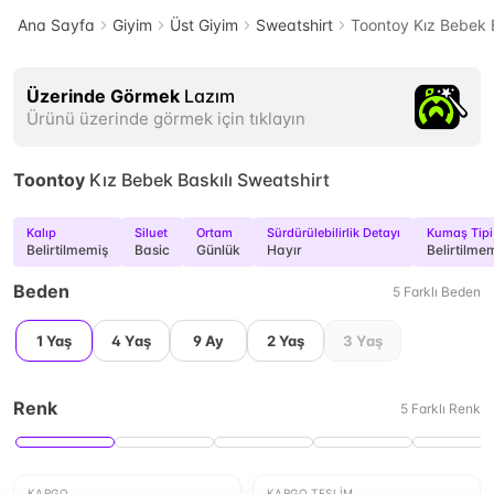
Ana Sayfa
Giyim
Üst Giyim
Sweatshirt
Toontoy Kız Bebek B
Üzerinde Görmek
Lazım
Ürünü üzerinde görmek için tıklayın
Toontoy
Kız Bebek Baskılı Sweatshirt
Kalıp
Siluet
Ortam
Sürdürülebilirlik Detayı
Kumaş Tipi
Belirtilmemiş
Basic
Günlük
Hayır
Belirtilme
Beden
5
Farklı
Beden
1 Yaş
4 Yaş
9 Ay
2 Yaş
3 Yaş
Renk
5
Farklı
Renk
KARGO
KARGO TESLIM