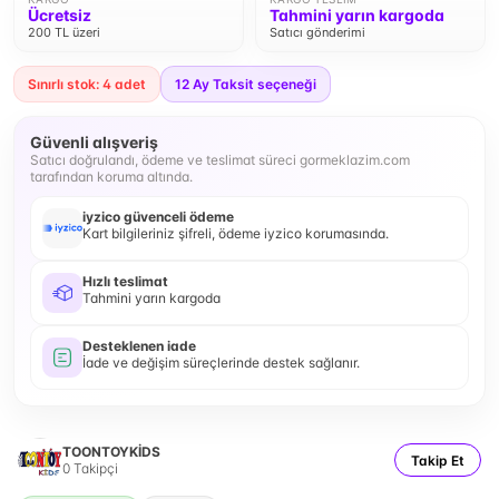
Ücretsiz
Tahmini yarın kargoda
200 TL üzeri
Satıcı gönderimi
Sınırlı stok: 4 adet
12
Ay Taksit seçeneği
Güvenli alışveriş
Satıcı doğrulandı, ödeme ve teslimat süreci gormeklazim.com
tarafından koruma altında.
iyzico güvenceli ödeme
Kart bilgileriniz şifreli, ödeme iyzico korumasında.
Hızlı teslimat
Tahmini yarın kargoda
Desteklenen iade
İade ve değişim süreçlerinde destek sağlanır.
TOONTOYKİDS
Takip Et
0
Takipçi