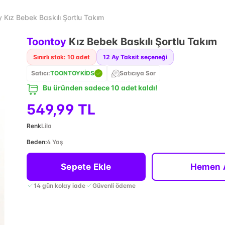
 Kız Bebek Baskılı Şortlu Takım
Toontoy
Kız Bebek Baskılı Şortlu Takım
Sınırlı stok: 10 adet
12
Ay Taksit seçeneği
Satıcı:
TOONTOYKİDS
Satıcıya Sor
Bu üründen sadece 10 adet kaldı!
549,99 TL
Renk
Lila
Beden
:
4 Yaş
Sepete Ekle
Hemen 
14 gün kolay iade
Güvenli ödeme