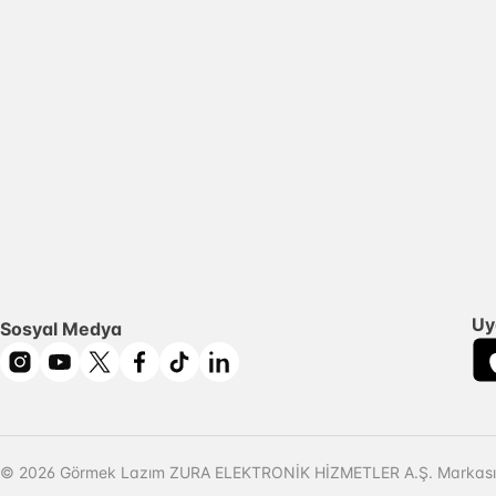
Uy
Sosyal Medya
© 2026 Görmek Lazım ZURA ELEKTRONİK HİZMETLER A.Ş. Markasıd